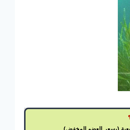
يعية (بسعر العضو المخفض)