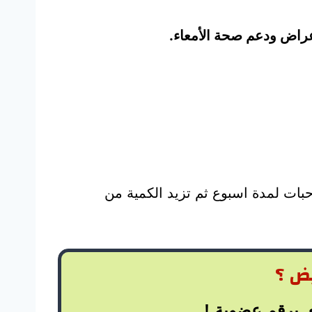
أعراض ودعم صحة الأمعاء.
المهم أن تبدأ بجرعة صغيرة من السبيرولينا (مثل نصف ملعقة صغيرة) ومن الحبوب 6 حبات لمدة اسبوع ثم تزيد الكمية من
يض ؟
 برقم عضوية !.