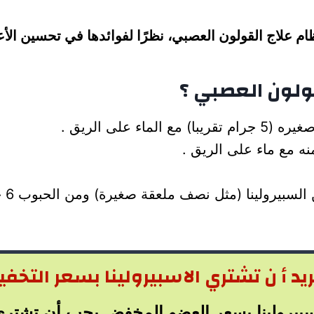
لنظام علاج القولون العصبي، نظرًا لفوائدها في تحسين ال
ولون العصبي ؟
 على الريق .
من 
يد أ ن تشتري الاسبيرولينا بسعر التخف
بيرولينا بسعر العضو المخفض يجب أن تشتري