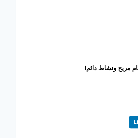
م مريح ونشاط دائم!
L