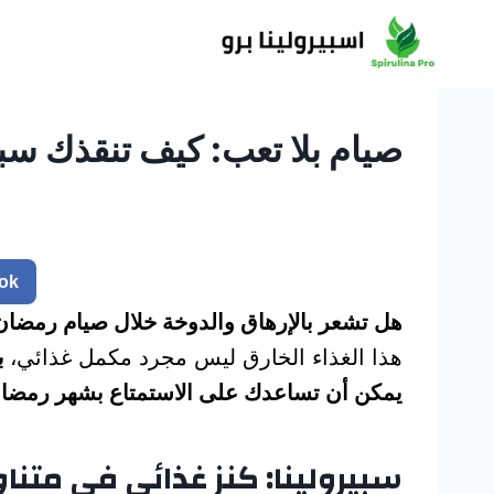
لتجاوز
لى
لمحتوى
صيام بلا تعب: كيف تنقذك س
ok
هل تشعر بالإرهاق والدوخة خلال صيام رمضان
هذا الغذاء الخارق ليس مجرد مكمل غذائي،
ب
يمكن أن تساعدك على الاستمتاع بشهر رمضان
سبيرولينا: كنز غذائي في متنا